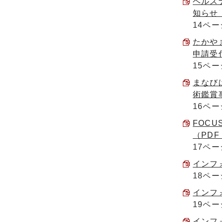
ヘルス
知らせ 
14ペー
たかや
申請受付
15ペー
まなび
術鑑賞事
16ペー
FOC
（PDF 
17ペー
インフォ
18ペー
インフォ
19ペー
インフォ