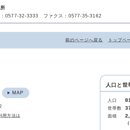
役所
0577-32-3333 ファクス：0577-35-3162
前のページへ戻る
トップペ
人口と世
地
MAP
8
人口
2
3
世帯数
2
利用方法は
面積
（