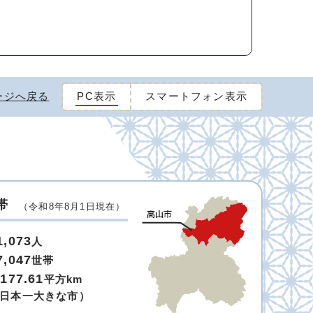
ージへ戻る
PC表示
スマートフォン表示
帯
（令和8年8月1日現在）
1,073
人
7,047
世帯
,177.61
平方km
日本一大きな市）