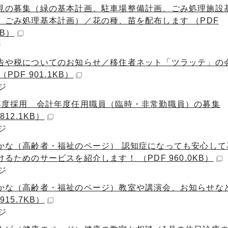
見の募集（緑の基本計画、駐車場整備計画、ごみ処理施設
、ごみ処理基本計画）／花の種、苗を配布します （PDF
KB）
ジ
告や税についてのお知らせ／移住者ネット「ツラッテ」の
（PDF 901.1KB）
ジ
年度採用 会計年度任用職員（臨時・非常勤職員）の募集
812.1KB）
ジ
かな（高齢者・福祉のページ） 認知症になっても安心して
るためのサービスを紹介します！ （PDF 960.0KB）
ジ
かな（高齢者・福祉のページ）教室や講演会、お知らせな
915.7KB）
ジ