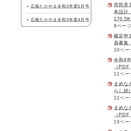
市民意
広報たかやま令和3年度5月号
本設計
170.5
広報たかやま令和3年度4月号
9ペー
確定申
員募集 
10ペー
令和4
（PDF 
11ペー
まめな
らし続け
12ペー
まめな
（PDF 
13ペー