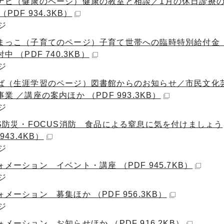
ナビ（健康のページ）健康の教室と相談／1月の休日診療
（PDF 934.3KB）
ジ
まっこ（子育てのページ）子育て世帯への臨時特別給付
中 （PDF 740.3KB）
ジ
ば（生涯学習のページ）図書館からのお知らせ／市民文化
業 ／講座の案内ほか （PDF 993.3KB）
ジ
US防災・FOCUS消防 食品による窒息に気を付けましょう
943.4KB）
ジ
メーション イベント・講座 （PDF 945.7KB）
ジ
メーション 募集ほか （PDF 956.3KB）
ジ
メーション お知らせほか （PDF 916.2KB）