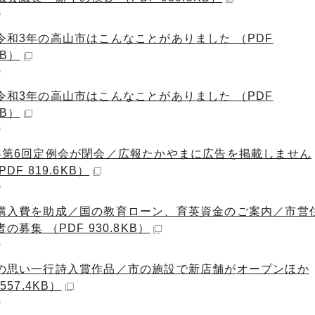
ジ
令和3年の高山市はこんなことがありました （PDF
KB）
ジ
令和3年の高山市はこんなことがありました （PDF
KB）
ジ
年第6回定例会が閉会／広報たかやまに広告を掲載しません
DF 819.6KB）
ジ
購入費を助成／国の教育ローン、育英資金のご案内／市営
の募集 （PDF 930.8KB）
ジ
の思い一行詩入賞作品／市の施設で新店舗がオープンほか
557.4KB）
ジ