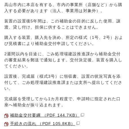
高山市内に本店を有する、市内の事業所（店舗など）から購
入する必要があります（法人、事業用は対象外）。
装置の設置後5年間は、この補助金の目的に反した使用、譲
渡、貸し付け、担保に供することはできません。
購入する装置、購入先を決め、所定の様式（1号、2号）およ
び見積書により補助金交付申請してください。
2週間以内を目途に、ごみ処理場建設推進課から補助金交付
の審査結果を郵送で通知します。交付決定後、装置を購入し
てください。
設置後、完成届（様式3号）に領収書、設置の状況写真を添
付して、ごみ処理場建設推進課または支所へ提出してくださ
い。
完成届を受理してから1カ月程度で、申請時に指定された口
座へ補助金が振り込まれます。
補助金交付要綱 （PDF 144.7KB）
手続きの流れ （PDF 105.8KB）