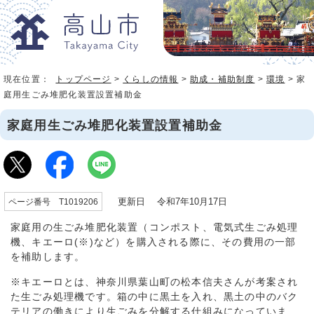
現在位置：
トップページ
>
くらしの情報
>
助成・補助制度
>
環境
> 家
庭用生ごみ堆肥化装置設置補助金
家庭用生ごみ堆肥化装置設置補助金
更新日 令和7年10月17日
ページ番号 T1019206
家庭用の生ごみ堆肥化装置（コンポスト、電気式生ごみ処理
機、キエーロ(※)など）を購入される際に、その費用の一部
を補助します。
※キエーロとは、神奈川県葉山町の松本信夫さんが考案され
た生ごみ処理機です。箱の中に黒土を入れ、黒土の中のバク
テリアの働きにより生ごみを分解する仕組みになっていま