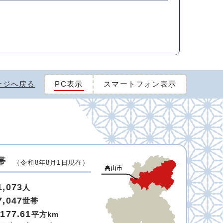
ージへ戻る
PC表示
スマートフォン表示
帯
（令和8年8月1日現在）
1,073
人
7,047
世帯
,177.61
平方km