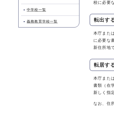
校に必要
中学校一覧
転出す
義務教育学校一覧
本庁また
に必要な
新住所地
転居す
本庁また
書類（在
新しく指
なお、住