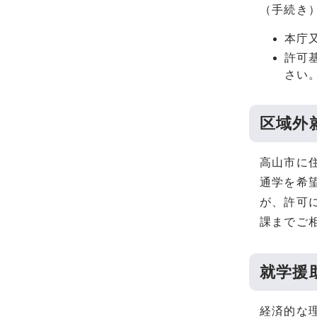
（手続き
本庁
許可
さい
区域外
高山市に
通学を希
が、許可
課までご
就学援
経済的な