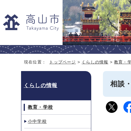
現在位置：
トップページ
>
くらしの情報
>
教育・
相談
くらしの情報
教育・学校
小中学校