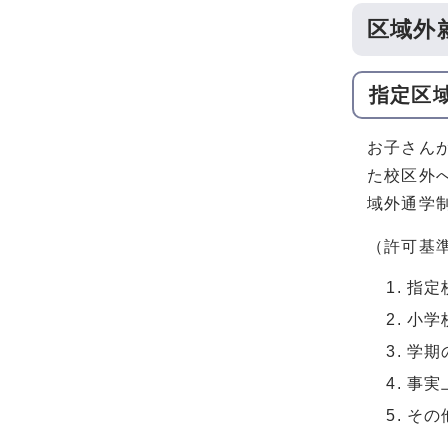
区域外
指定区
お子さん
た校区外
域外通学
（許可基
指定
小学
学期
事実
その