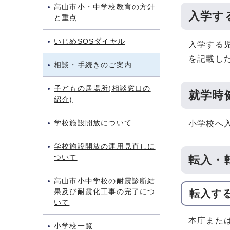
高山市小・中学校教育の方針
入学す
と重点
いじめSOSダイヤル
入学する
を記載し
相談・手続きのご案内
子どもの居場所(相談窓口の
就学時
紹介)
学校施設開放について
小学校へ
学校施設開放の運用見直しに
ついて
転入・
高山市小中学校の耐震診断結
果及び耐震化工事の完了につ
転入す
いて
本庁また
小学校一覧