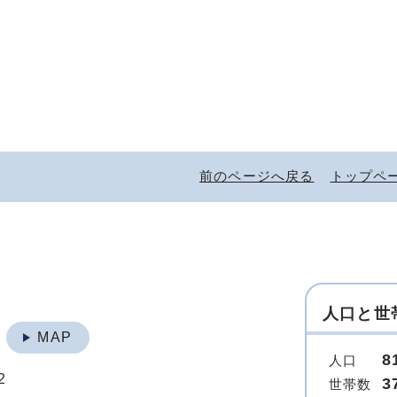
前のページへ戻る
トップペ
人口と世
地
MAP
8
人口
2
3
世帯数