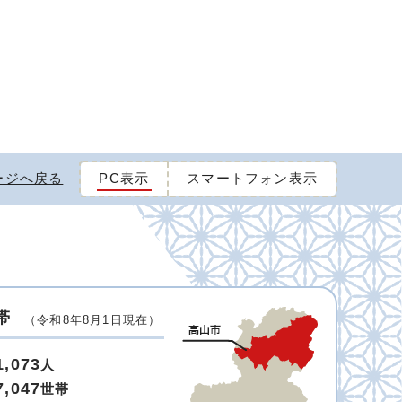
ージへ戻る
PC表示
スマートフォン表示
帯
（令和8年8月1日現在）
1,073
人
7,047
世帯