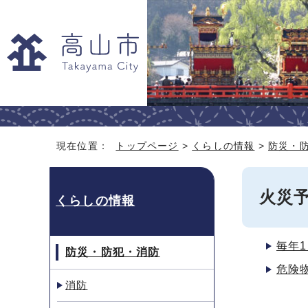
現在位置：
トップページ
>
くらしの情報
>
防災・
火災
くらしの情報
毎年
防災・防犯・消防
危険
消防