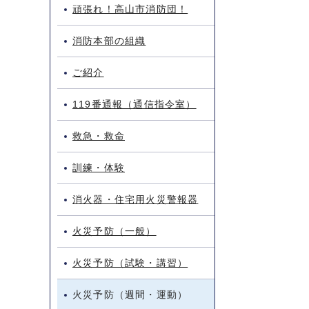
頑張れ！高山市消防団！
消防本部の組織
ご紹介
119番通報（通信指令室）
救急・救命
訓練・体験
消火器・住宅用火災警報器
火災予防（一般）
火災予防（試験・講習）
火災予防（週間・運動）