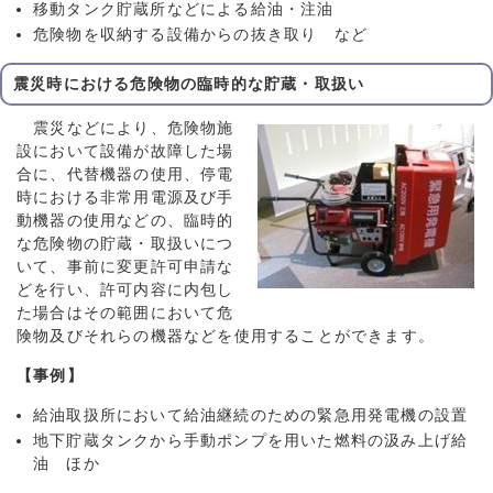
移動タンク貯蔵所などによる給油・注油
危険物を収納する設備からの抜き取り など
震災時における危険物の臨時的な貯蔵・取扱い
震災などにより、危険物施
設において設備が故障した場
合に、代替機器の使用、停電
時における非常用電源及び手
動機器の使用などの、臨時的
な危険物の貯蔵・取扱いにつ
いて、事前に変更許可申請な
どを行い、許可内容に内包し
た場合はその範囲において危
険物及びそれらの機器などを使用することができます。
【事例】
給油取扱所において給油継続のための緊急用発電機の設置
地下貯蔵タンクから手動ポンプを用いた燃料の汲み上げ給
油 ほか