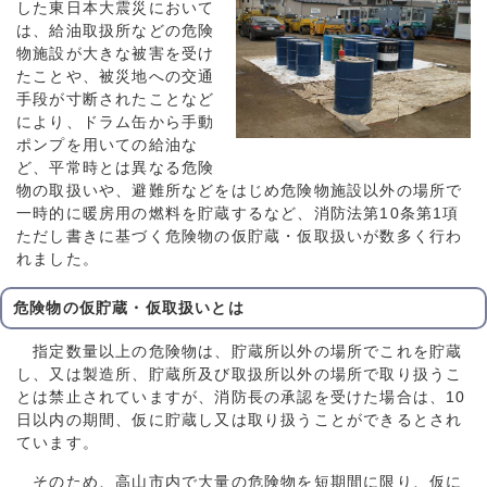
した東日本大震災において
は、給油取扱所などの危険
物施設が大きな被害を受け
たことや、被災地への交通
手段が寸断されたことなど
により、ドラム缶から手動
ポンプを用いての給油な
ど、平常時とは異なる危険
物の取扱いや、避難所などをはじめ危険物施設以外の場所で
一時的に暖房用の燃料を貯蔵するなど、消防法第10条第1項
ただし書きに基づく危険物の仮貯蔵・仮取扱いが数多く行わ
れました。
危険物の仮貯蔵・仮取扱いとは
指定数量以上の危険物は、貯蔵所以外の場所でこれを貯蔵
し、又は製造所、貯蔵所及び取扱所以外の場所で取り扱うこ
とは禁止されていますが、消防長の承認を受けた場合は、10
日以内の期間、仮に貯蔵し又は取り扱うことができるとされ
ています。
そのため、高山市内で大量の危険物を短期間に限り、仮に