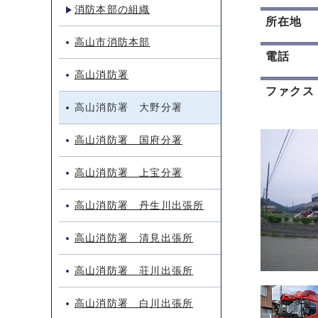
消防本部の組織
所在地
高山市消防本部
電話
高山消防署
ファクス
高山消防署 大野分署
高山消防署 国府分署
高山消防署 上宝分署
高山消防署 丹生川出張所
高山消防署 清見出張所
高山消防署 荘川出張所
高山消防署 白川出張所