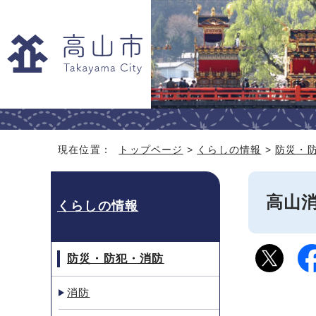
現在位置：
トップページ
>
くらしの情報
>
防災・
高山
くらしの情報
防災・防犯・消防
消防