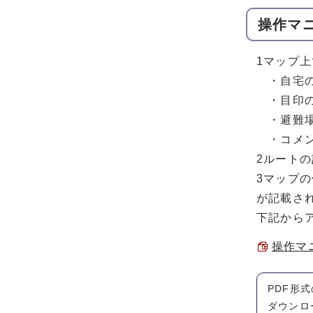
操作マ
1マップ
・自宅の
・目印の
・避難場
・コメン
2ルート
3マップ
が記載さ
下記から
操作マニ
PDF形
ダウンロ