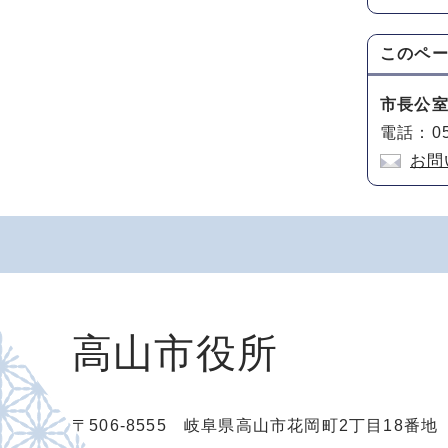
このペ
市長公
電話：05
お問
高山市役所
〒506-8555 岐阜県高山市花岡町2丁目18番