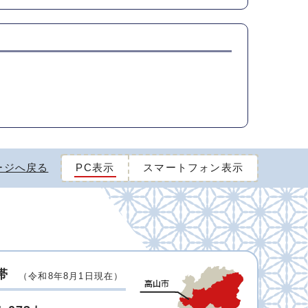
ージへ戻る
PC表示
スマートフォン表示
帯
（令和8年8月1日現在）