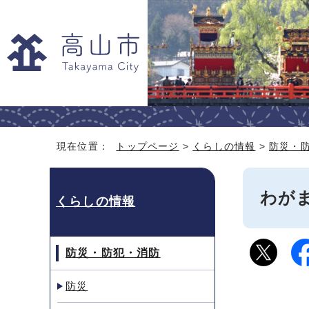
現在位置：
トップページ
>
くらしの情報
>
防災・
わが
くらしの情報
防災・防犯・消防
防災