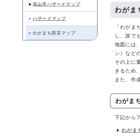
高山市ハザードマップ
わがま
ハザードマップ
「わがま
わがまち防災マップ
し、誰で
地図には
ン）など
その上に
きるため
また、作
わがま
下記から
わがま