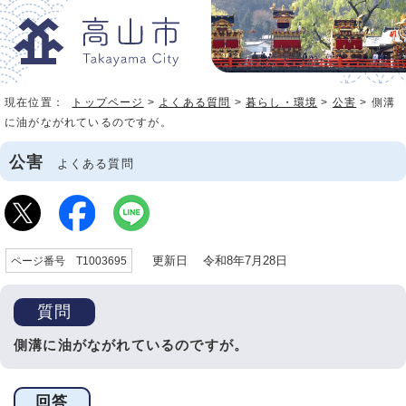
現在位置：
トップページ
>
よくある質問
>
暮らし・環境
>
公害
> 側溝
に油がながれているのですが。
公害
よくある質問
更新日 令和8年7月28日
ページ番号 T1003695
質問
側溝に油がながれているのですが。
回答