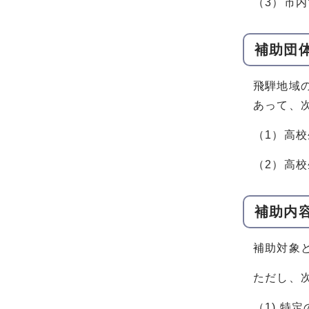
（3）市
補助団
飛騨地域
あって、
（1）高
（2）高
補助内
補助対象と
ただし、
（1) 特