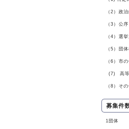
（2）政
（3）公
（4）選
（5）団
（6）市
(7) 
（8）そ
募集件
1団体