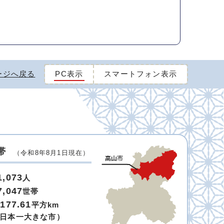
ージへ戻る
PC表示
スマートフォン表示
帯
（令和8年8月1日現在）
1,073
人
7,047
世帯
,177.61
平方km
日本一大きな市）