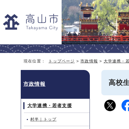
現在位置：
トップページ
>
市政情報
>
大学連携・
高校
市政情報
大学連携・若者支援
村半｜トップ