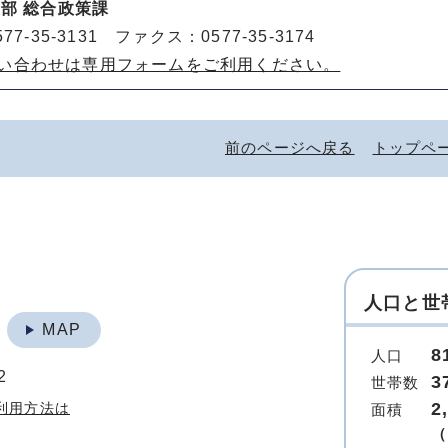
部 総合政策課
77-35-3131 ファクス：0577-35-3174
い合わせは専用フォームをご利用ください。
前のページへ戻る
トップペ
人口と世
地
MAP
8
人口
2
3
世帯数
2
利用方法は
面積
（