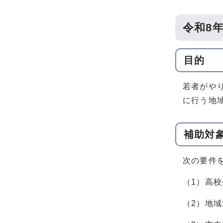
令和8
目的
若者がや
に行う地
補助対
次の要件
（1）高
（2）地