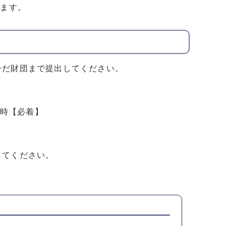
ります。
ひだ財団まで提出してください。
5時【必着】
してください。