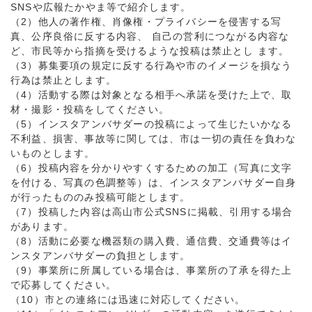
SNSや広報たかやま等で紹介します。
（2）他人の著作権、肖像権・プライバシーを侵害する写
真、公序良俗に反する内容、 自己の営利につながる内容な
ど、市民等から指摘を受けるような投稿は禁止とし ます。
（3）募集要項の規定に反する行為や市のイメージを損なう
行為は禁止とします。
（4）活動する際は対象となる相手へ承諾を受けた上で、取
材・撮影・投稿をしてください。
（5）インスタアンバサダーの投稿によって生じたいかなる
不利益、損害、事故等に関しては、市は一切の責任を負わな
いものとします。
（6）投稿内容を分かりやすくするための加工（写真に文字
を付ける、写真の色調整等）は、インスタアンバサダー自身
が行ったもののみ投稿可能とします。
（7）投稿した内容は高山市公式SNSに掲載、引用する場合
があります。
（8）活動に必要な機器類の購入費、通信費、交通費等はイ
ンスタアンバサダーの負担とします。
（9）事業所に所属している場合は、事業所の了承を得た上
で応募してください。
（10）市との連絡には迅速に対応してください。