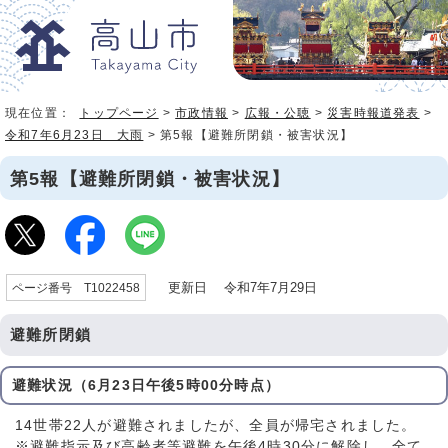
現在位置：
トップページ
>
市政情報
>
広報・公聴
>
災害時報道発表
>
令和7年6月23日 大雨
> 第5報【避難所閉鎖・被害状況】
第5報【避難所閉鎖・被害状況】
更新日 令和7年7月29日
ページ番号 T1022458
避難所閉鎖
避難状況（6月23日午後5時00分時点）
14世帯22人が避難されましたが、全員が帰宅されました。
※避難指示及び高齢者等避難を午後4時30分に解除し、全て