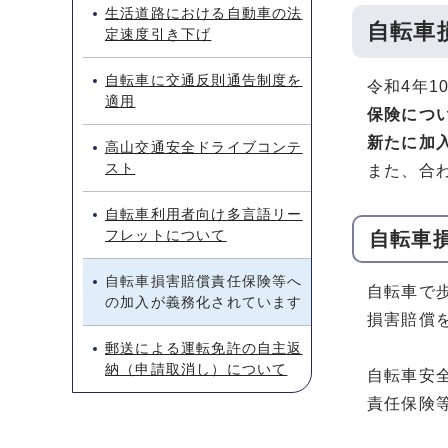
生活道路における自動車の法
自転車
定速度引き下げ
自転車に交通反則通告制度を
令和4年
適用
保険につ
新たに加
高山交通安全ドライブコンテ
スト
また、合
自転車利用者向け多言語リー
フレットについて
自転車
自転車損害賠償責任保険等へ
自転車で
の加入が義務化されています
損害賠償
郵送による運転免許の自主返
納（申請取消し）について
自転車安
責任保険