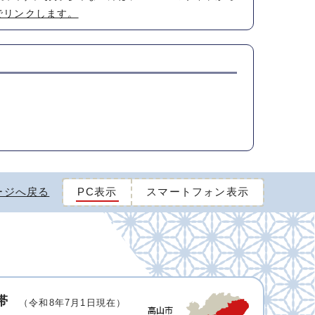
でリンクします。
ージへ戻る
PC表示
スマートフォン表示
帯
（令和8年7月1日現在）