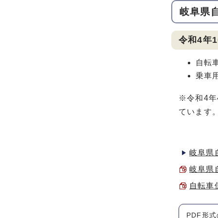
岐阜県
令和4年
自転
乗車
※令和4
ています
岐阜県
岐阜県自
自転車保
PDF形