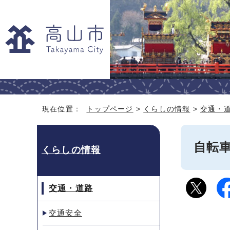
現在位置：
トップページ
>
くらしの情報
>
交通・
自転
くらしの情報
交通・道路
交通安全