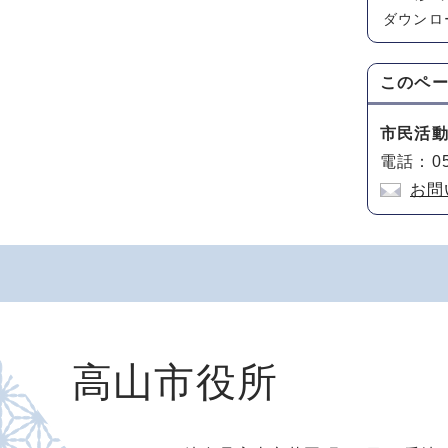
ダウンロ
このペ
市民活
電話：05
お問
高山市役所